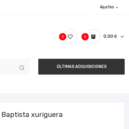
Ajustes
expand_more
0,00 €
0
0
ÚLTIMAS ADQUISICIONES
 Baptista xuriguera