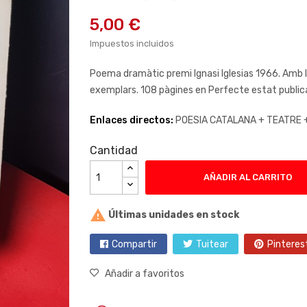
5,00 €
Impuestos incluidos
Poema dramàtic premi Ignasi Iglesias 1966. Amb la
exemplars. 108 pàgines en Perfecte estat publica
Enlaces directos:
POESIA CATALANA +
TEATRE 
Cantidad
AÑADIR AL CARRITO

Últimas unidades en stock
Compartir
Tuitear
Pinteres
Añadir a favoritos