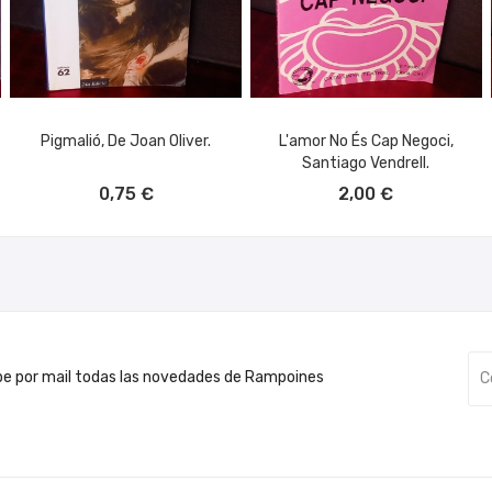
Pigmalió, De Joan Oliver.
L'amor No És Cap Negoci,
Santiago Vendrell.
AÑADIR AL CARRITO
AÑADIR AL CARRITO
0,75 €
2,00 €
be por mail todas las novedades de Rampoines