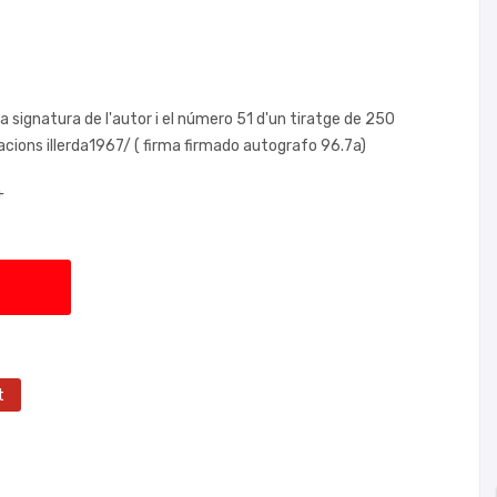
 signatura de l'autor i el número 51 d'un tiratge de 250
cions iIlerda1967/ ( firma firmado autografo 96.7a)
+
t