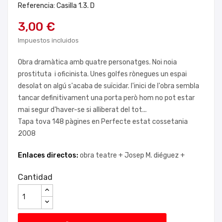
Referencia: Casilla 1.3. D
3,00 €
Impuestos incluidos
Obra dramàtica amb quatre personatges. Noi noia
prostituta i oficinista. Unes golfes rònegues un espai
desolat on algú s'acaba de suïcidar. l'inici de l'obra sembla
tancar definitivament una porta però hom no pot estar
mai segur d'haver-se si alliberat del tot...
Tapa tova 148 pàgines en Perfecte estat cossetania
2008
Enlaces directos:
obra teatre +
Josep M. diéguez +
Cantidad