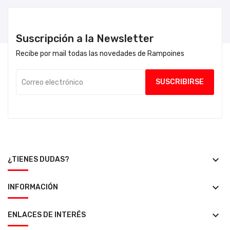
Suscripción a la Newsletter
Recibe por mail todas las novedades de Rampoines
keyboard_arrow_down
¿TIENES DUDAS?
keyboard_arrow_down
INFORMACIÓN
keyboard_arrow_down
ENLACES DE INTERÉS