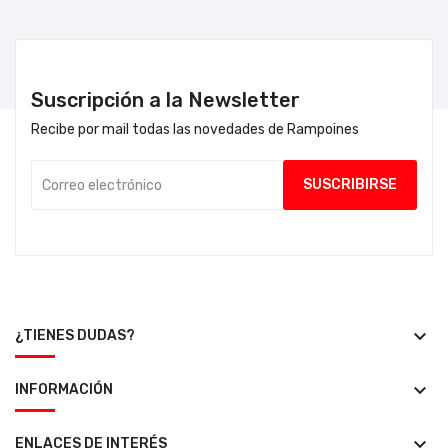
Suscripción a la Newsletter
Recibe por mail todas las novedades de Rampoines
keyboard_arrow_down
¿TIENES DUDAS?
keyboard_arrow_down
INFORMACIÓN
keyboard_arrow_down
ENLACES DE INTERÉS