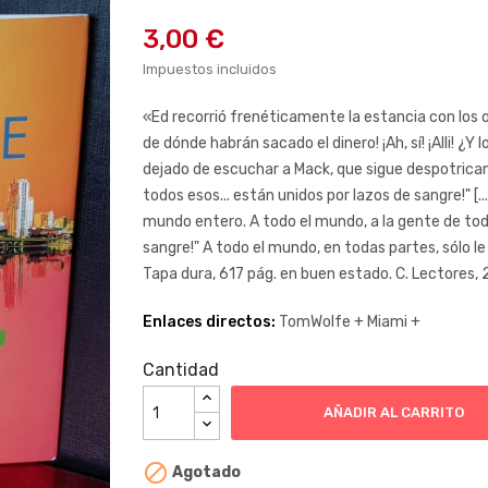
3,00 €
Impuestos incluidos
«Ed recorrió frenéticamente la estancia con los o
de dónde habrán sacado el dinero! ¡Ah, sí! ¡Alli! ¿Y
dejado de escuchar a Mack, que sigue despotricand
todos esos... están unidos por lazos de sangre!" [...
mundo entero. A todo el mundo, a la gente de toda
sangre!" A todo el mundo, en todas partes, sólo le 
Tapa dura, 617 pág. en buen estado. C. Lectores, 
Enlaces directos:
TomWolfe +
Miami +
Cantidad
AÑADIR AL CARRITO

Agotado