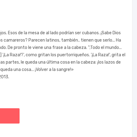
jos. Esos de la mesa de al lado podrían ser cubanos. ¡Sabe Dios
 los camareros? Parecen latinos, también.. tienen que serlo... Ha
o. De pronto le viene una frase a la cabeza. ";Todo el mundo...
] '¡La Raza!?', como gritan los puertorriqueños. '¡La Raza!', grita el
s partes, le queda una última cosa en la cabeza: ¡los lazos de
queda una cosa... ¡Volver a la sangre!»
2013.