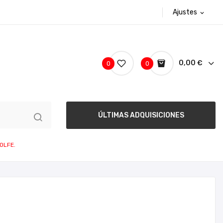
Ajustes
expand_more
0,00 €
0
0
ÚLTIMAS ADQUISICIONES
OLFE.