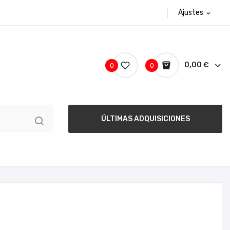
Ajustes
expand_more
0,00 €
0
0
ÚLTIMAS ADQUISICIONES