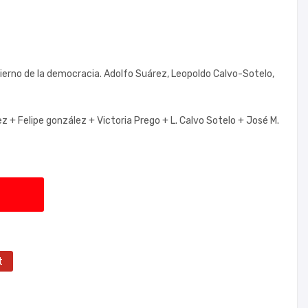
bierno de la democracia. Adolfo Suárez, Leopoldo Calvo-Sotelo,
ez +
Felipe gonzález +
Victoria Prego +
L. Calvo Sotelo +
José M.
t