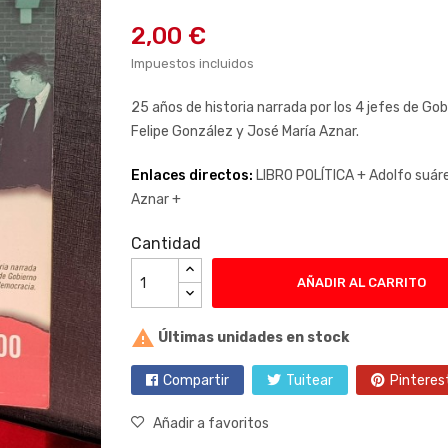
2,00 €
Impuestos incluidos
25 años de historia narrada por los 4 jefes de Go
Felipe González y José María Aznar.
Enlaces directos:
LIBRO POLÍTICA +
Adolfo suár
Aznar +
Cantidad
AÑADIR AL CARRITO

Últimas unidades en stock
Compartir
Tuitear
Pinteres
Añadir a favoritos