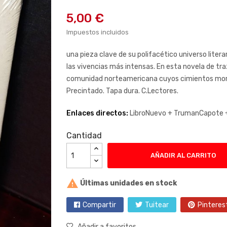
5,00 €
Impuestos incluidos
una pieza clave de su polifacético universo liter
las vivencias más intensas. En esta novela de tra
comunidad norteamericana cuyos cimientos moral
Precintado. Tapa dura. C.Lectores.
Enlaces directos:
LibroNuevo +
TrumanCapote 
Cantidad
AÑADIR AL CARRITO

Últimas unidades en stock
Compartir
Tuitear
Pinteres
Añadir a favoritos