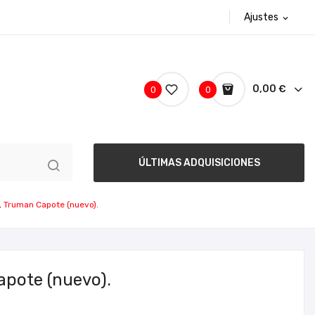
Ajustes
expand_more
0,00 €
0
0
ÚLTIMAS ADQUISICIONES
a, Truman Capote (nuevo).
apote (nuevo).