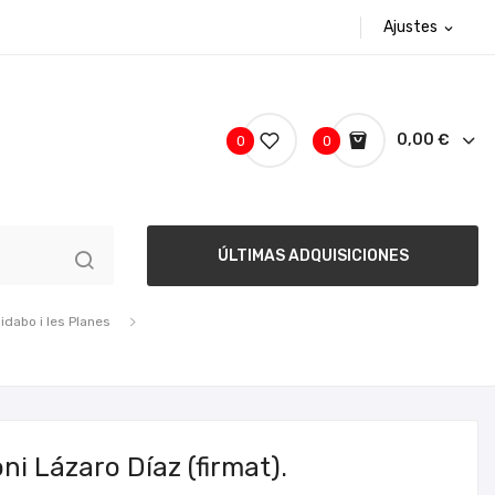
Ajustes
expand_more
0,00 €
0
0
ÚLTIMAS ADQUISICIONES
bidabo i les Planes
ni Lázaro Díaz (firmat).