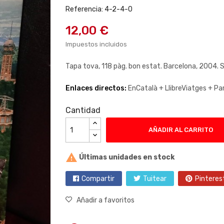
Referencia: 4-2-4-0
12,00 €
Impuestos incluidos
Tapa tova, 118 pàg. bon estat. Barcelona, 2004. S
Enlaces directos:
EnCatalà +
LlibreViatges +
Pa
Cantidad
AÑADIR AL CARRITO

Últimas unidades en stock
Compartir
Tuitear
Pinteres
Añadir a favoritos