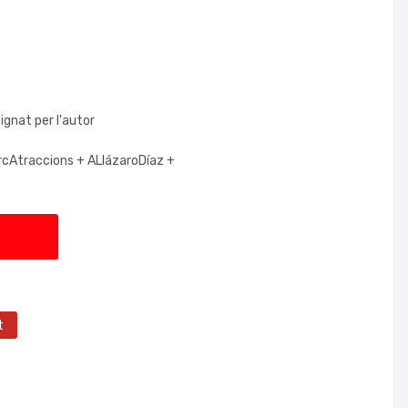
ignat per l'autor
rcAtraccions +
ALlázaroDíaz +
t