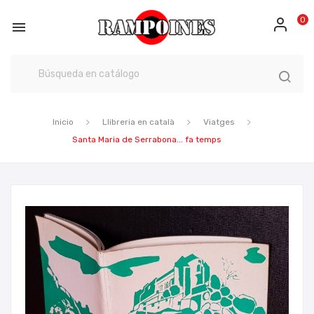
0

Inicio
Llibreria en català
Viatges
Santa Maria de Serrabona... fa temps