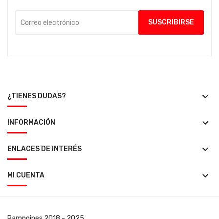
keyboard_arrow_down
¿TIENES DUDAS?
keyboard_arrow_down
INFORMACIÓN
keyboard_arrow_down
ENLACES DE INTERÉS
keyboard_arrow_down
MI CUENTA
Rampoines
2018 - 2025