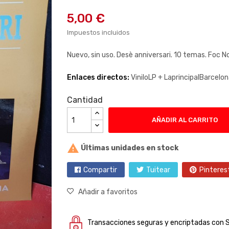
5,00 €
Impuestos incluidos
Nuevo, sin uso. Desè anniversari. 10 temas. Foc N
Enlaces directos:
ViniloLP +
LaprincipalBarcelo
Cantidad
AÑADIR AL CARRITO

Últimas unidades en stock
Compartir
Tuitear
Pinteres
Añadir a favoritos
Transacciones seguras y encriptadas con 