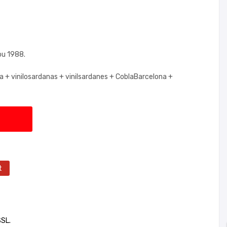
ou 1988.
na +
vinilosardanas +
vinilsardanes +
CoblaBarcelona +
t
SSL.