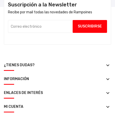
Suscripción a la Newsletter
Recibe por mail todas las novedades de Rampoines
keyboard_arrow_down
¿TIENES DUDAS?
keyboard_arrow_down
INFORMACIÓN
keyboard_arrow_down
ENLACES DE INTERÉS
keyboard_arrow_down
MI CUENTA