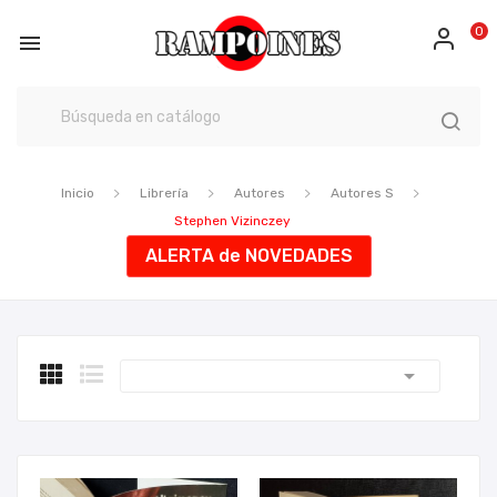
0

Inicio
Librería
Autores
Autores S
Stephen Vizinczey
ALERTA de NOVEDADES
