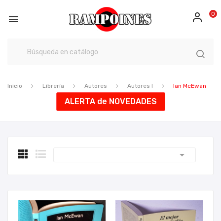
0

Inicio
Librería
Autores
Autores I
Ian McEwan
ALERTA de NOVEDADES
