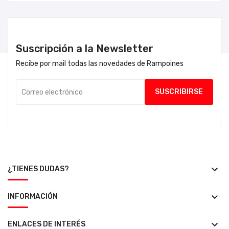
Suscripción a la Newsletter
Recibe por mail todas las novedades de Rampoines
keyboard_arrow_down
¿TIENES DUDAS?
keyboard_arrow_down
INFORMACIÓN
keyboard_arrow_down
ENLACES DE INTERÉS