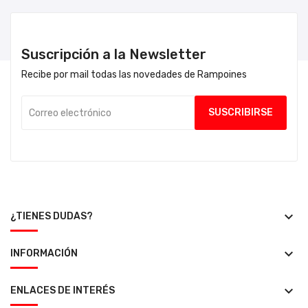
Suscripción a la Newsletter
Recibe por mail todas las novedades de Rampoines
keyboard_arrow_down
¿TIENES DUDAS?
keyboard_arrow_down
INFORMACIÓN
keyboard_arrow_down
ENLACES DE INTERÉS