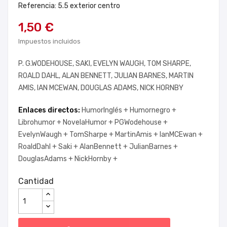
Referencia: 5.5 exterior centro
1,50 €
Impuestos incluidos
P. G.WODEHOUSE, SAKI, EVELYN WAUGH, TOM SHARPE,
ROALD DAHL, ALAN BENNETT, JULIAN BARNES, MARTIN
AMIS, IAN MCEWAN, DOUGLAS ADAMS, NICK HORNBY
Enlaces directos:
HumorInglés +
Humornegro +
Librohumor +
NovelaHumor +
PGWodehouse +
EvelynWaugh +
TomSharpe +
MartinAmis +
IanMCEwan +
RoaldDahl +
Saki +
AlanBennett +
JulianBarnes +
DouglasAdams +
NickHornby +
Cantidad