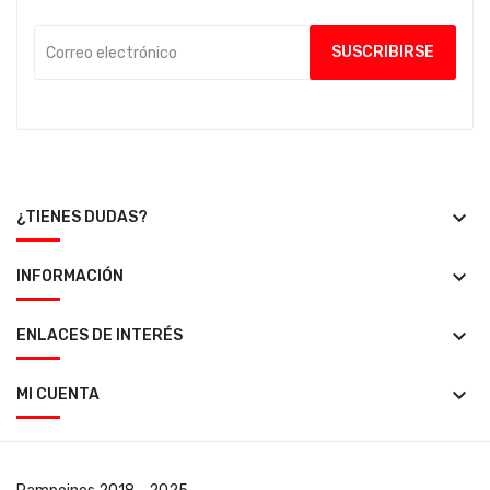
keyboard_arrow_down
¿TIENES DUDAS?
keyboard_arrow_down
INFORMACIÓN
keyboard_arrow_down
ENLACES DE INTERÉS
keyboard_arrow_down
MI CUENTA