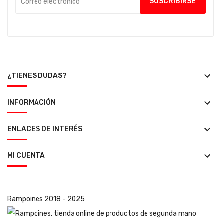
keyboard_arrow_down
¿TIENES DUDAS?
keyboard_arrow_down
INFORMACIÓN
keyboard_arrow_down
ENLACES DE INTERÉS
keyboard_arrow_down
MI CUENTA
Rampoines
2018 - 2025