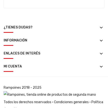
keyboard_arrow_down
¿TIENES DUDAS?
keyboard_arrow_down
INFORMACIÓN
keyboard_arrow_down
ENLACES DE INTERÉS
keyboard_arrow_down
MI CUENTA
Rampoines
2018 - 2025
Todos los derechos reservados ·
Condiciones generales
·
Política