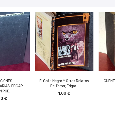
CIONES
El Gato Negro Y Otros Relatos
CUENT
ARIAS, EDGAR
De Terror, Edgar...
AÑADIR AL CARRITO
A
N POE.
1,00 €
L CARRITO
00 €