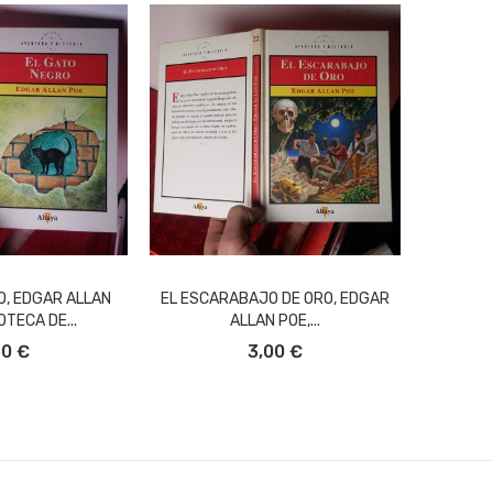
O, EDGAR ALLAN
EL ESCARABAJO DE ORO, EDGAR
OTECA DE...
ALLAN POE,...
L CARRITO
AÑADIR AL CARRITO
50 €
3,00 €