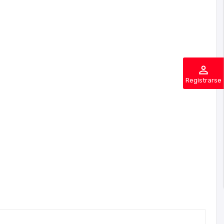
perm_identity
Registrarse