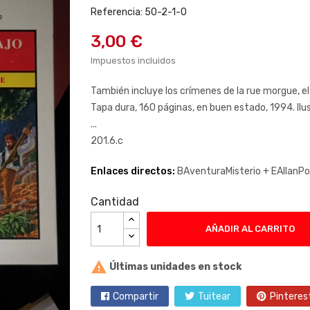
Referencia: 50-2-1-0
3,00 €
Impuestos incluidos
También incluye los crímenes de la rue morgue, el
Tapa dura, 160 páginas, en buen estado, 1994. Ilu
...
201.6.c
Enlaces directos:
BAventuraMisterio +
EAllanP
Cantidad
AÑADIR AL CARRITO

Últimas unidades en stock
Compartir
Tuitear
Pinteres