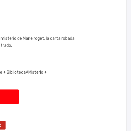
 misterio de Marie roget, la carta robada
strado.
oe +
BibliotecaAMisterio +
t