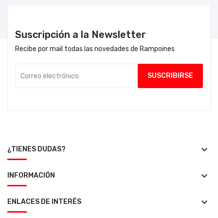
Suscripción a la Newsletter
Recibe por mail todas las novedades de Rampoines
keyboard_arrow_down
¿TIENES DUDAS?
keyboard_arrow_down
INFORMACIÓN
keyboard_arrow_down
ENLACES DE INTERÉS