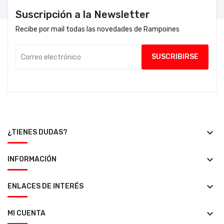
Suscripción a la Newsletter
Recibe por mail todas las novedades de Rampoines
keyboard_arrow_down
¿TIENES DUDAS?
keyboard_arrow_down
INFORMACIÓN
keyboard_arrow_down
ENLACES DE INTERÉS
keyboard_arrow_down
MI CUENTA