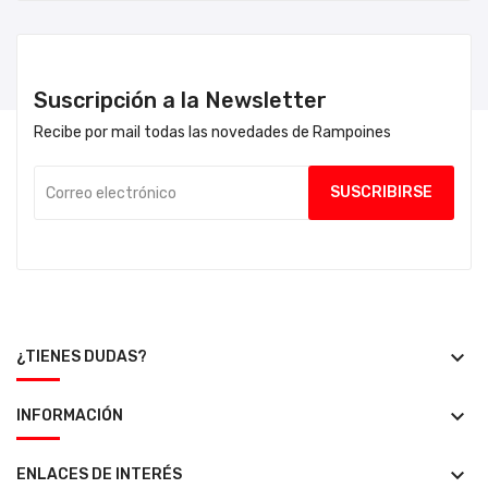
Suscripción a la Newsletter
Recibe por mail todas las novedades de Rampoines
keyboard_arrow_down
¿TIENES DUDAS?
keyboard_arrow_down
INFORMACIÓN
keyboard_arrow_down
ENLACES DE INTERÉS