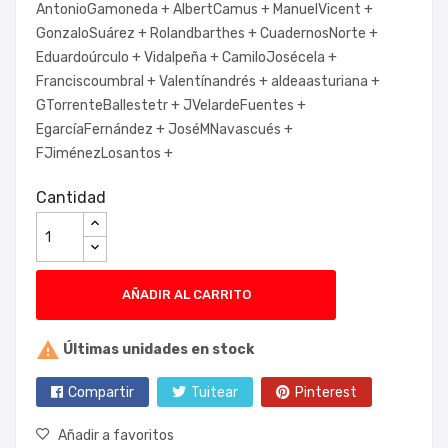
AntonioGamoneda +
AlbertCamus +
ManuelVicent +
GonzaloSuárez +
Rolandbarthes +
CuadernosNorte +
Eduardoúrculo +
Vidalpeña +
CamiloJosécela +
Franciscoumbral +
Valentínandrés +
aldeaasturiana +
GTorrenteBallestetr +
JVelardeFuentes +
EgarcíaFernández +
JoséMNavascués +
FJiménezLosantos +
Cantidad
AÑADIR AL CARRITO

Últimas unidades en stock
Compartir
Tuitear
Pinterest
Añadir a favoritos