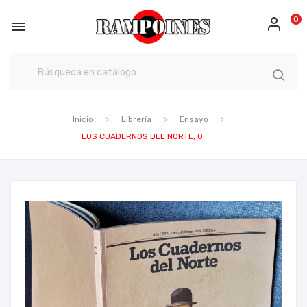
0

Inicio
Librería
Ensayo
LOS CUADERNOS DEL NORTE, 0.