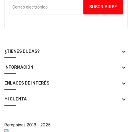
keyboard_arrow_down
¿TIENES DUDAS?
keyboard_arrow_down
INFORMACIÓN
keyboard_arrow_down
ENLACES DE INTERÉS
keyboard_arrow_down
MI CUENTA
Rampoines
2018 - 2025