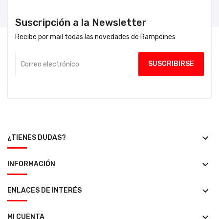
Suscripción a la Newsletter
Recibe por mail todas las novedades de Rampoines
keyboard_arrow_down
¿TIENES DUDAS?
keyboard_arrow_down
INFORMACIÓN
keyboard_arrow_down
ENLACES DE INTERÉS
keyboard_arrow_down
MI CUENTA