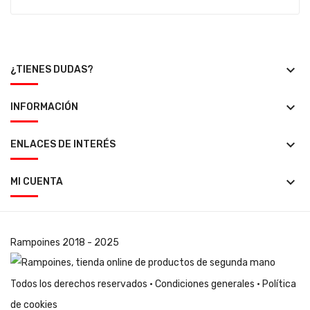
keyboard_arrow_down
¿TIENES DUDAS?
keyboard_arrow_down
INFORMACIÓN
keyboard_arrow_down
ENLACES DE INTERÉS
keyboard_arrow_down
MI CUENTA
Rampoines
2018 - 2025
Todos los derechos reservados ·
Condiciones generales
·
Política
de cookies