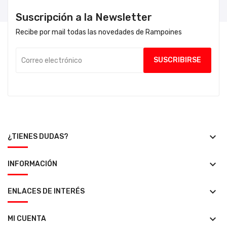
Suscripción a la Newsletter
Recibe por mail todas las novedades de Rampoines
keyboard_arrow_down
¿TIENES DUDAS?
keyboard_arrow_down
INFORMACIÓN
keyboard_arrow_down
ENLACES DE INTERÉS
keyboard_arrow_down
MI CUENTA