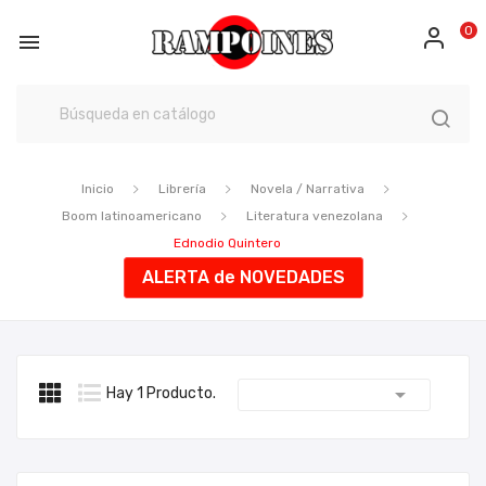
0

Inicio
Librería
Novela / Narrativa
Boom latinoamericano
Literatura venezolana
Ednodio Quintero
ALERTA de NOVEDADES

Hay 1 Producto.