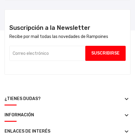
Suscripción a la Newsletter
Recibe por mail todas las novedades de Rampoines
keyboard_arrow_down
¿TIENES DUDAS?
keyboard_arrow_down
INFORMACIÓN
keyboard_arrow_down
ENLACES DE INTERÉS