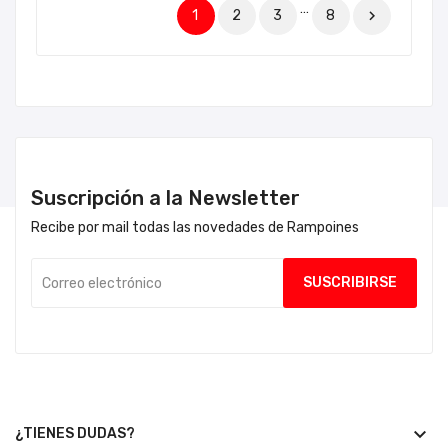
…
1
2
3
8

Suscripción a la Newsletter
Recibe por mail todas las novedades de Rampoines
keyboard_arrow_down
¿TIENES DUDAS?