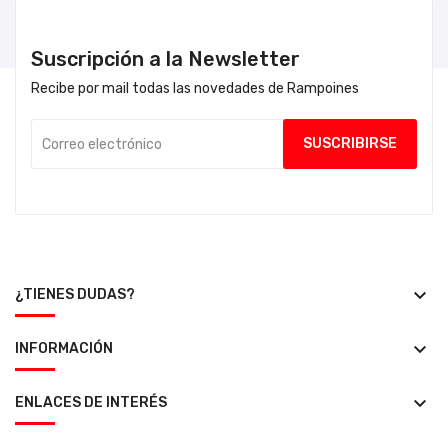
Suscripción a la Newsletter
Recibe por mail todas las novedades de Rampoines
keyboard_arrow_down
¿TIENES DUDAS?
keyboard_arrow_down
INFORMACIÓN
keyboard_arrow_down
ENLACES DE INTERÉS