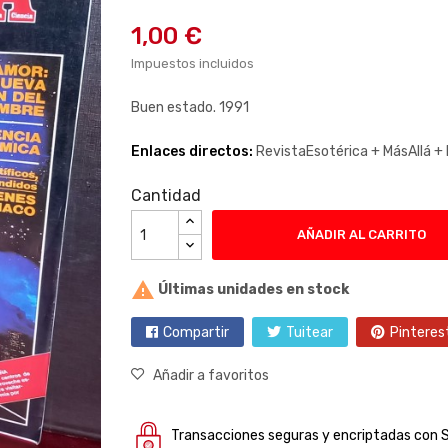
1,00 €
Impuestos incluidos
Buen estado. 1991
Enlaces directos:
RevistaEsotérica +
MásAllá +
Cantidad
AÑADIR AL CARRITO

Últimas unidades en stock
Compartir
Tuitear
Pinteres
Añadir a favoritos
Transacciones seguras y encriptadas con 