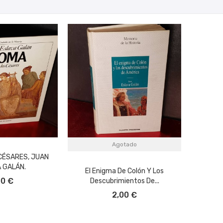
Agotado
CÉSARES, JUAN
 GALÁN.
El Enigma De Colón Y Los
L CARRITO
00 €
Descubrimientos De...
2,00 €