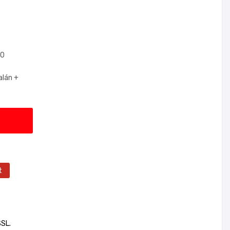
90
lán +
t
SSL.