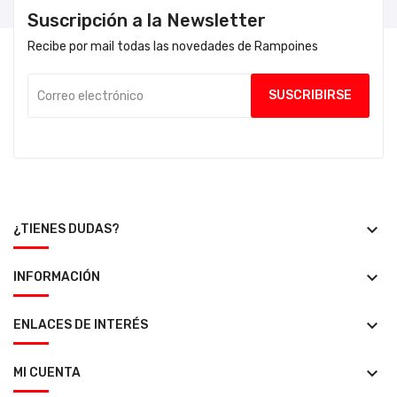
Suscripción a la Newsletter
Recibe por mail todas las novedades de Rampoines
keyboard_arrow_down
¿TIENES DUDAS?
keyboard_arrow_down
INFORMACIÓN
keyboard_arrow_down
ENLACES DE INTERÉS
keyboard_arrow_down
MI CUENTA