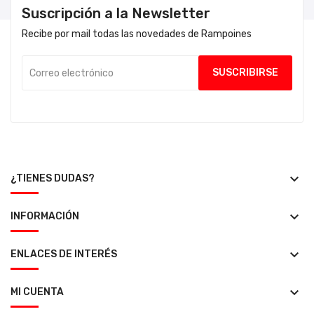
Suscripción a la Newsletter
Recibe por mail todas las novedades de Rampoines
keyboard_arrow_down
¿TIENES DUDAS?
keyboard_arrow_down
INFORMACIÓN
keyboard_arrow_down
ENLACES DE INTERÉS
keyboard_arrow_down
MI CUENTA