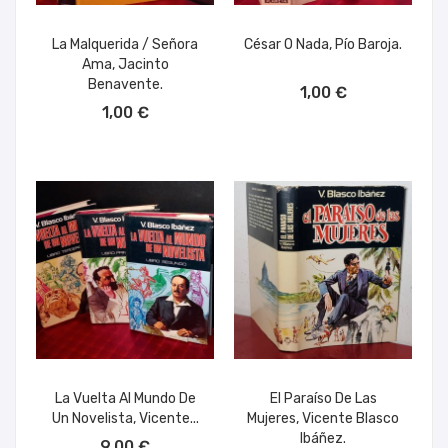
La Malquerida / Señora
César O Nada, Pío Baroja.
Ama, Jacinto
AÑADIR AL CARRITO
Benavente.
1,00 €
AÑADIR AL CARRITO
1,00 €
La Vuelta Al Mundo De
El Paraíso De Las
Un Novelista, Vicente...
Mujeres, Vicente Blasco
AÑADIR AL CARRITO
Ibáñez.
9,00 €