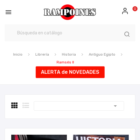
0

Inicio
Librería
Historia
Antiguo Egipto
Ramsés II
ALERTA de NOVEDADES
