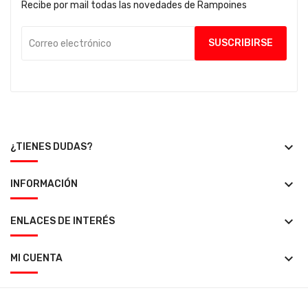
Recibe por mail todas las novedades de Rampoines
keyboard_arrow_down
¿TIENES DUDAS?
keyboard_arrow_down
INFORMACIÓN
keyboard_arrow_down
ENLACES DE INTERÉS
keyboard_arrow_down
MI CUENTA