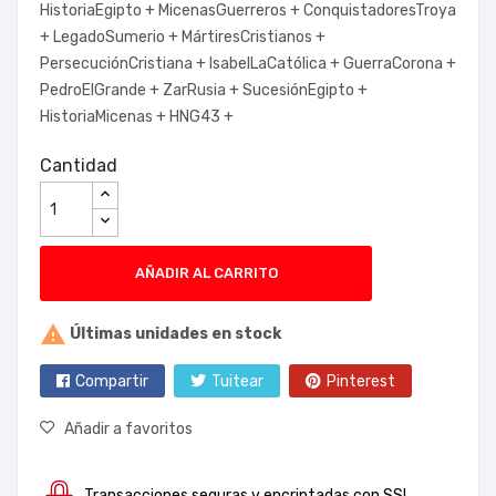
HistoriaEgipto +
MicenasGuerreros +
ConquistadoresTroya
+
LegadoSumerio +
MártiresCristianos +
PersecuciónCristiana +
IsabelLaCatólica +
GuerraCorona +
PedroElGrande +
ZarRusia +
SucesiónEgipto +
HistoriaMicenas +
HNG43 +
Cantidad
AÑADIR AL CARRITO

Últimas unidades en stock
Compartir
Tuitear
Pinterest
Añadir a favoritos
Transacciones seguras y encriptadas con SSL.