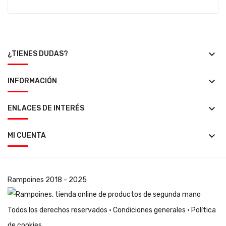
keyboard_arrow_down
¿TIENES DUDAS?
keyboard_arrow_down
INFORMACIÓN
keyboard_arrow_down
ENLACES DE INTERÉS
keyboard_arrow_down
MI CUENTA
Rampoines
2018 - 2025
Todos los derechos reservados ·
Condiciones generales
·
Política
de cookies