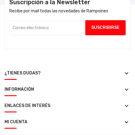
Suscripción a la Newsletter
Recibe por mail todas las novedades de Rampoines
keyboard_arrow_down
¿TIENES DUDAS?
keyboard_arrow_down
INFORMACIÓN
keyboard_arrow_down
ENLACES DE INTERÉS
keyboard_arrow_down
MI CUENTA