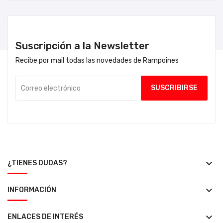
Suscripción a la Newsletter
Recibe por mail todas las novedades de Rampoines
keyboard_arrow_down
¿TIENES DUDAS?
keyboard_arrow_down
INFORMACIÓN
keyboard_arrow_down
ENLACES DE INTERÉS