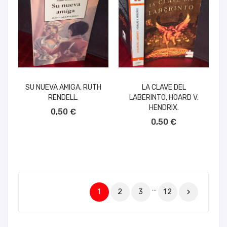
SU NUEVA AMIGA, RUTH
LA CLAVE DEL
RENDELL.
LABERINTO, HOARD V.
AÑADIR AL CARRITO
HENDRIX.
0,50 €
AÑADIR AL CARRITO
0,50 €
…
1
2
3
12
