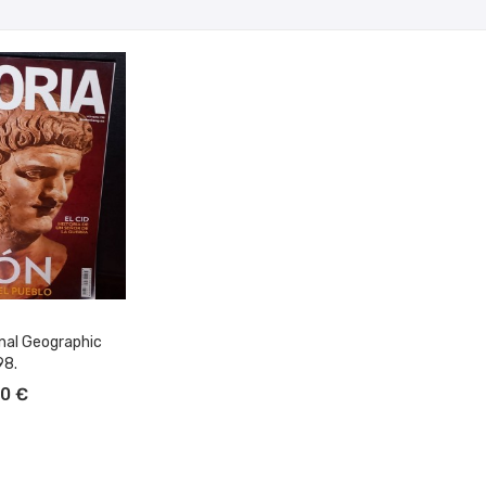
onal Geographic
98.
L CARRITO
50 €