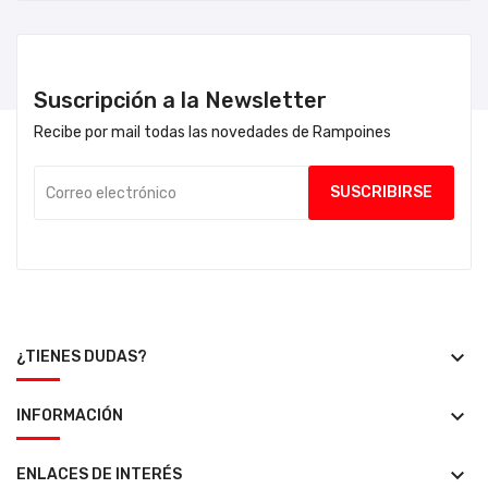
Suscripción a la Newsletter
Recibe por mail todas las novedades de Rampoines
keyboard_arrow_down
¿TIENES DUDAS?
keyboard_arrow_down
INFORMACIÓN
keyboard_arrow_down
ENLACES DE INTERÉS