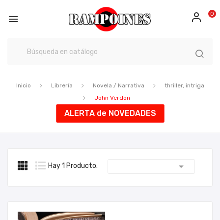
0

Inicio
Librería
Novela / Narrativa
thriller, intriga
John Verdon
ALERTA de NOVEDADES

Hay 1 Producto.