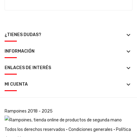
keyboard_arrow_down
¿TIENES DUDAS?
keyboard_arrow_down
INFORMACIÓN
keyboard_arrow_down
ENLACES DE INTERÉS
keyboard_arrow_down
MI CUENTA
Rampoines
2018 - 2025
Todos los derechos reservados ·
Condiciones generales
·
Política