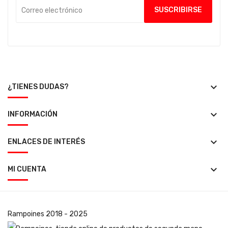
keyboard_arrow_down
¿TIENES DUDAS?
keyboard_arrow_down
INFORMACIÓN
keyboard_arrow_down
ENLACES DE INTERÉS
keyboard_arrow_down
MI CUENTA
Rampoines
2018 - 2025