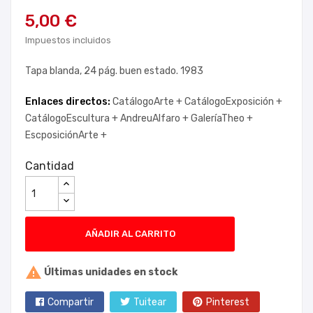
5,00 €
Impuestos incluidos
Tapa blanda, 24 pág. buen estado. 1983
Enlaces directos:
CatálogoArte +
CatálogoExposición +
CatálogoEscultura +
AndreuAlfaro +
GaleríaTheo +
EscposiciónArte +
Cantidad
AÑADIR AL CARRITO

Últimas unidades en stock
Compartir
Tuitear
Pinterest