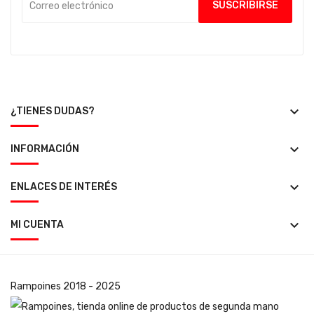
keyboard_arrow_down
¿TIENES DUDAS?
keyboard_arrow_down
INFORMACIÓN
keyboard_arrow_down
ENLACES DE INTERÉS
keyboard_arrow_down
MI CUENTA
Rampoines
2018 - 2025