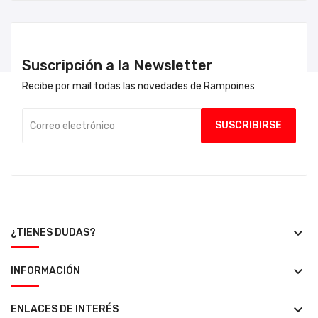
Suscripción a la Newsletter
Recibe por mail todas las novedades de Rampoines
keyboard_arrow_down
¿TIENES DUDAS?
keyboard_arrow_down
INFORMACIÓN
keyboard_arrow_down
ENLACES DE INTERÉS