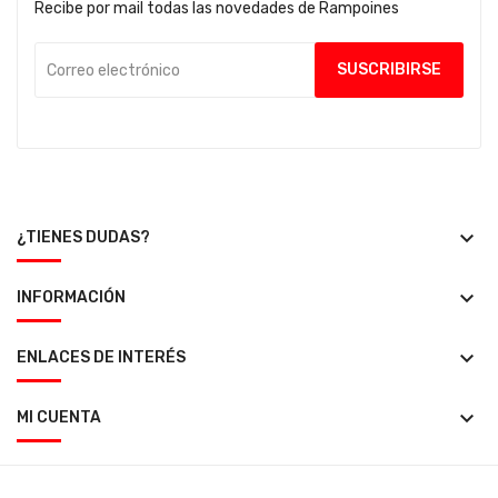
Recibe por mail todas las novedades de Rampoines
keyboard_arrow_down
¿TIENES DUDAS?
keyboard_arrow_down
INFORMACIÓN
keyboard_arrow_down
ENLACES DE INTERÉS
keyboard_arrow_down
MI CUENTA