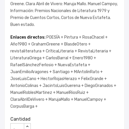
Greene. Clara Abril de Vivero: Maruja Mallo. Manuel Campoy,
Información: Premios Nacionales de Literatura 1979 y
Premio de Cuentos Cortos, Cortos de Nueva Estafeta.
Buen estado.
Enlaces directos:
POESÍA +
Pintura +
RosaChacel +
Año1980 +
GrahamGreene +
BlasdeOtero +
revistaliteratura +
CríticaLiteraria +
RevistaLiteraria +
LiteraturaGriega +
CarlosBarral +
Enero1980 +
RafaelSánchezFerlosio +
NuevaEstafeta +
JuanEmilioAragones +
Santiago +
MAntolinRato +
JoseLuisCano +
HectorRojasHerazo +
FelixGrande +
AntonioColinas +
JacintoLuisGuerena +
DiegoGranados +
ManuelRoblesMartinez +
ManuelRiosRuiz +
ClaraAbrilDeVivero +
MarujaMallo +
ManuelCampoy +
CorpusBarga +
Cantidad