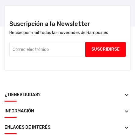
Suscripción a la Newsletter
Recibe por mail todas las novedades de Rampoines
keyboard_arrow_down
¿TIENES DUDAS?
keyboard_arrow_down
INFORMACIÓN
keyboard_arrow_down
ENLACES DE INTERÉS