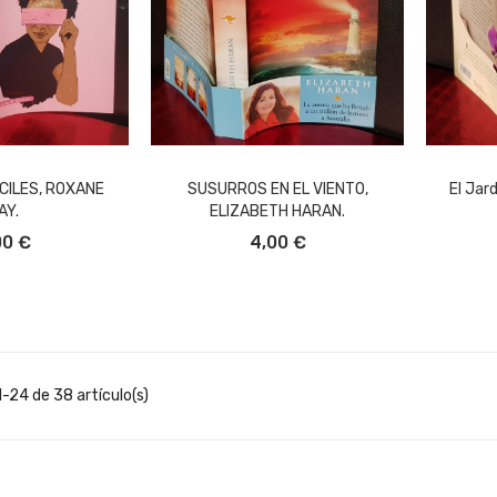
CILES, ROXANE
SUSURROS EN EL VIENTO,
El Jar
AY.
ELIZABETH HARAN.
L CARRITO
AÑADIR AL CARRITO
A
00 €
4,00 €
-24 de 38 artículo(s)