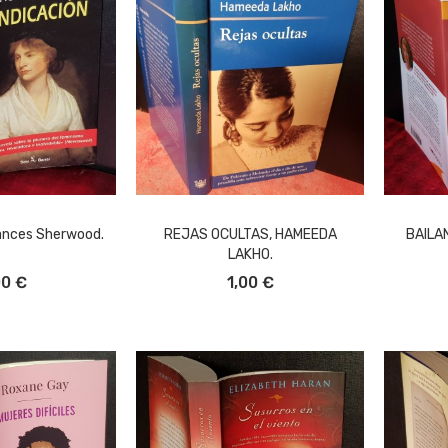
rances Sherwood.
REJAS OCULTAS, HAMEEDA
BAILA
LAKHO.
L CARRITO
AÑADIR AL CARRITO
A
00 €
1,00 €