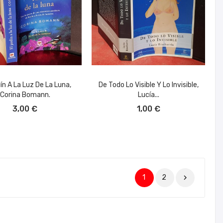
dín A La Luz De La Luna,
De Todo Lo Visible Y Lo Invisible,
Corina Bomann.
Lucía...
ÑADIR AL CARRITO
AÑADIR AL CARRITO
3,00 €
1,00 €
1
2
