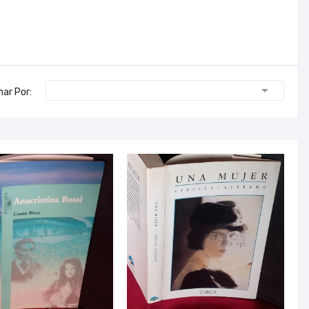

nar Por: