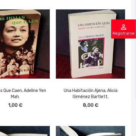
perm_identity
Registrarse
as Que Caen, Adeline Yen
Una Habitación Ajena, Alicia
Mah.
Giménez Bartlett.
ÑADIR AL CARRITO
AÑADIR AL CARRITO
1,00 €
8,00 €