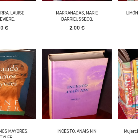
RRA, LAUISE
MARRANADAS, MARIE
LIMÓN
EVIÈRE.
DARRIEUSSECQ.
L CARRITO
AÑADIR AL CARRITO
A
00 €
2,00 €
MOS MAYORES,
INCESTO, ANAÏS NIN
Mujerci
TYLER.