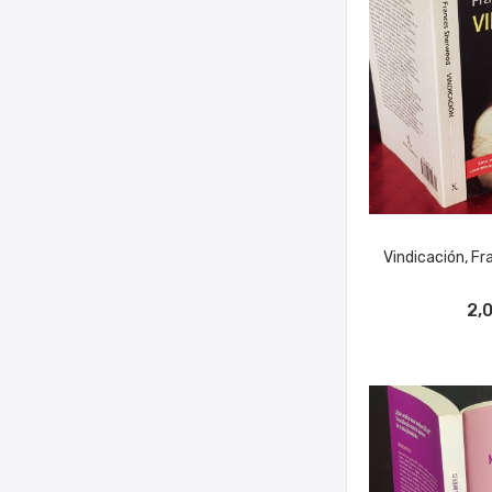
Vindicación, F
AÑADIR A
2,