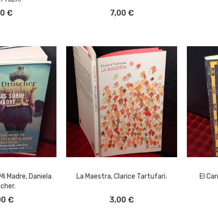
L CARRITO
AÑADIR AL CARRITO
A
00 €
7,00 €
Mi Madre, Daniela
La Maestra, Clarice Tartufari.
El Car
cher.
L CARRITO
AÑADIR AL CARRITO
A
00 €
3,00 €