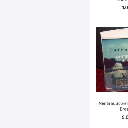
AÑADIR A
1,
Mentiras Sobre 
Dros
AÑADIR A
6,