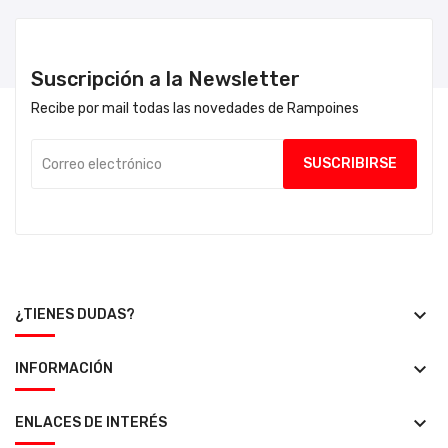
Suscripción a la Newsletter
Recibe por mail todas las novedades de Rampoines
keyboard_arrow_down
¿TIENES DUDAS?
keyboard_arrow_down
INFORMACIÓN
keyboard_arrow_down
ENLACES DE INTERÉS